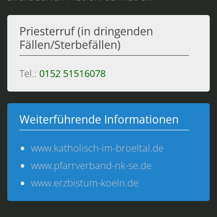
Priesterruf (in dringenden
Fällen/Sterbefällen)
Tel.:
0152 51516078
Weiterführende Informationen
www.katholisch-im-broeltal.de
www.pfarrverband-nk-se.de
www.erzbistum-koeln.de