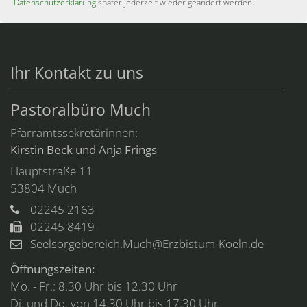
Datenschutzerklärung
später jederzeit wieder geändert werden.
Ihr Kontakt zu uns
Pastoralbüro Much
Pfarramtssekretärinnen:
Kirstin Beck und Anja Frings
Hauptstraße 11
53804
Much
02245 2163
02245 8419
Seelsorgebereich.Much@Erzbistum-Koeln.de
Öffnungszeiten:
Mo. - Fr.: 8.30 Uhr bis 12.30 Uhr
Di. und Do. von 14.30 Uhr bis 17.30 Uhr