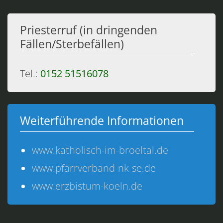
Priesterruf (in dringenden
Fällen/Sterbefällen)
Tel.:
0152 51516078
Weiterführende Informationen
www.katholisch-im-broeltal.de
www.pfarrverband-nk-se.de
www.erzbistum-koeln.de