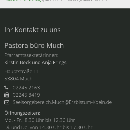
Ihr Kontakt zu uns
Pastoralbüro Much
Pfarramtssekretärinnen:
Kirstin Beck und Anja Frings
Hauptstraße 11
53804
Much
02245 2163
02245 8419
Seelsorgebereich.Much@Erzbistum-Koeln.de
Öffnungszeiten:
Mo. - Fr.: 8.30 Uhr bis 12.30 Uhr
Di. und Do. von 14.30 Uhr bis 17.30 Uhr