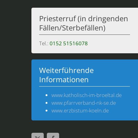
Priesterruf (in dringenden
Fällen/Sterbefällen)
Tel.:
0152 51516078
Weiterführende
Informationen
www.katholisch-im-broeltal.de
www.pfarrverband-nk-se.de
www.erzbistum-koeln.de