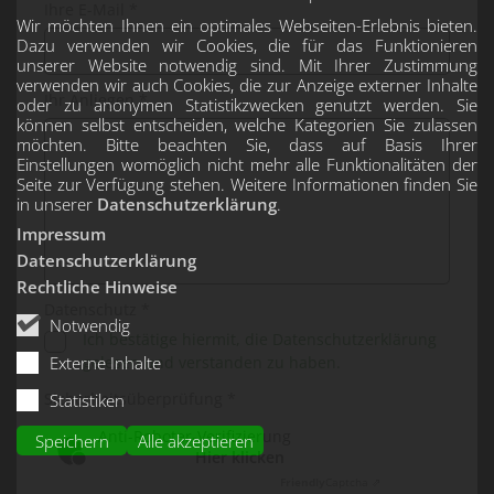
Ihre E-Mail *
Wir möchten Ihnen ein optimales Webseiten-Erlebnis bieten.
Dazu verwenden wir Cookies, die für das Funktionieren
unserer Website notwendig sind. Mit Ihrer Zustimmung
verwenden wir auch Cookies, die zur Anzeige externer Inhalte
Ihr Anliegen *
oder zu anonymen Statistikzwecken genutzt werden. Sie
können selbst entscheiden, welche Kategorien Sie zulassen
möchten. Bitte beachten Sie, dass auf Basis Ihrer
Einstellungen womöglich nicht mehr alle Funktionalitäten der
Seite zur Verfügung stehen. Weitere Informationen finden Sie
in unserer
Datenschutzerklärung
.
Impressum
Datenschutzerklärung
Rechtliche Hinweise
Datenschutz *
Notwendig
Ich bestätige hiermit, die Datenschutzerklärung
Externe Inhalte
gelesen und verstanden zu haben.
Sicherheitsüberprüfung *
Statistiken
Anti-Roboter-Verifizierung
Speichern
Alle akzeptieren
Hier klicken
Friendly
Captcha ⇗