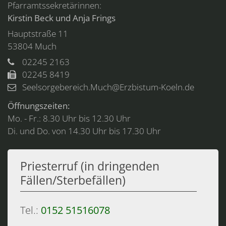
Pfarramtssekretärinnen:
Kirstin Beck und Anja Frings
Hauptstraße 11
53804
Much
02245 2163
02245 8419
Seelsorgebereich.Much@Erzbistum-Koeln.de
Öffnungszeiten:
Mo. - Fr.: 8.30 Uhr bis 12.30 Uhr
Di. und Do. von 14.30 Uhr bis 17.30 Uhr
Priesterruf (in dringenden
Fällen/Sterbefällen)
Tel.:
0152 51516078