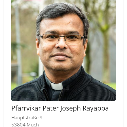
Pfarrvikar Pater
Joseph
Rayappa
Hauptstraße 9
53804
Much