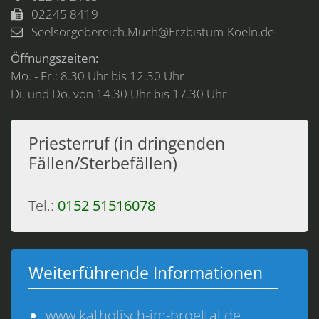
02245 8419
Seelsorgebereich.Much@Erzbistum-Koeln.de
Öffnungszeiten:
Mo. - Fr.: 8.30 Uhr bis 12.30 Uhr
Di. und Do. von 14.30 Uhr bis 17.30 Uhr
Priesterruf (in dringenden
Fällen/Sterbefällen)
Tel.:
0152 51516078
Weiterführende Informationen
www.katholisch-im-broeltal.de