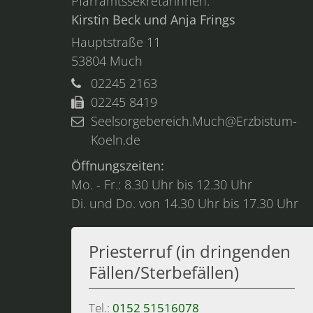
Pfarramtssekretärinnen:
Kirstin Beck und Anja Frings
Hauptstraße 11
53804
Much
02245 2163
02245 8419
Seelsorgebereich.Much@Erzbistum-
Koeln.de
Öffnungszeiten:
Mo. - Fr.: 8.30 Uhr bis 12.30 Uhr
Di. und Do. von 14.30 Uhr bis 17.30 Uhr
Priesterruf (in dringenden
Fällen/Sterbefällen)
Tel.:
0152 51516078