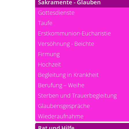
Sakramente - Glauben
Gottesdienste
Taufe
Erstkommunion-Eucharistie
Versöhnung - Beichte
Firmung
Hochzeit
Begleitung in Krankheit
Berufung – Weihe
Sterben und Trauerbegleitung
Glaubensgespräche
Wiederaufnahme
Rat und Hilfe