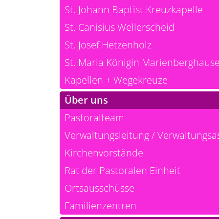
St. Johann Baptist Kreuzkapelle
St. Canisius Wellerscheid
St. Josef Hetzenholz
St. Maria Königin Marienberghaus
Kapellen + Wegekreuze
Über uns
Pastoralteam
Verwaltungsleitung / Verwaltungsas
Kirchenvorstände
Rat der Pastoralen Einheit
Ortsausschüsse
Familienzentren