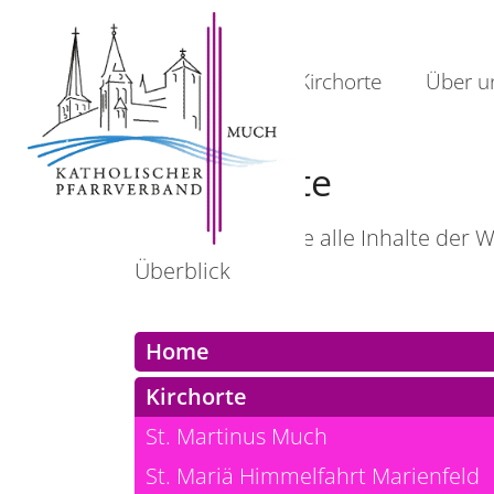
Home
Kirchorte
Über u
Alle Inhalte
Hier sehen Sie die alle Inhalte der
Überblick
Home
Kirchorte
St. Martinus Much
St. Mariä Himmelfahrt Marienfeld