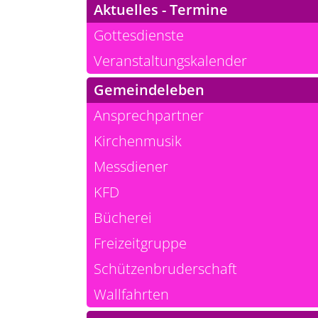
Aktuelles - Termine
Gottesdienste
Veranstaltungskalender
Gemeindeleben
Ansprechpartner
Kirchenmusik
Messdiener
KFD
Bücherei
Freizeitgruppe
Schützenbruderschaft
Wallfahrten