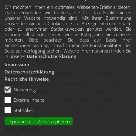
Notwendig
Wir möchten Ihnen ein optimales Webseiten-Erlebnis bieten.
Dazu verwenden wir Cookies, die für das Funktionieren
unserer Website notwendig sind. Mit Ihrer Zustimmung
Diese Cookies sind für den Betrieb der Seite
verwenden wir auch Cookies, die zur Anzeige externer Inhalte
oder zu anonymen Statistikzwecken genutzt werden. Sie
unbedingt notwendig und speichern
können selbst entscheiden, welche Kategorien Sie zulassen
beispielsweise die Auswahl, welche Cookies
möchten. Bitte beachten Sie, dass auf Basis Ihrer
Einstellungen womöglich nicht mehr alle Funktionalitäten der
verwenden werden dürfen.
Seite zur Verfügung stehen. Weitere Informationen finden Sie
in unserer
Datenschutzerklärung
.
Externe Inhalte
Impressum
Datenschutzerklärung
Inhalte von Videoplattformen, Social-Media-
Rechtliche Hinweise
Plattformen oder Landkarten-Anbietern werden
Notwendig
standardmäßig blockiert. Wenn Cookies von
externen Medien akzeptiert werden, bedarf der
Externe Inhalte
Zugriff auf diese Inhalte keiner manuellen
Statistiken
Einwilligung mehr.
Speichern
Alle akzeptieren
Statistiken