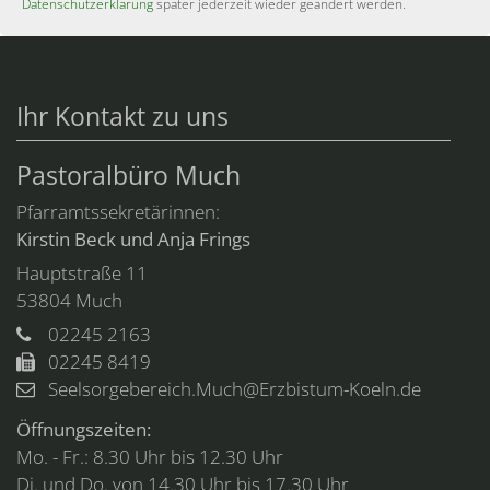
Datenschutzerklärung
später jederzeit wieder geändert werden.
Ihr Kontakt zu uns
Pastoralbüro Much
Pfarramtssekretärinnen:
Kirstin Beck und Anja Frings
Hauptstraße 11
53804
Much
02245 2163
02245 8419
Seelsorgebereich.Much@Erzbistum-Koeln.de
Öffnungszeiten:
Mo. - Fr.: 8.30 Uhr bis 12.30 Uhr
Di. und Do. von 14.30 Uhr bis 17.30 Uhr