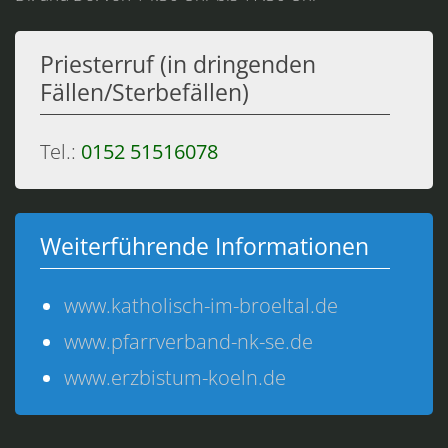
Priesterruf (in dringenden
Fällen/Sterbefällen)
Tel.:
0152 51516078
Weiterführende Informationen
www.katholisch-im-broeltal.de
www.pfarrverband-nk-se.de
www.erzbistum-koeln.de